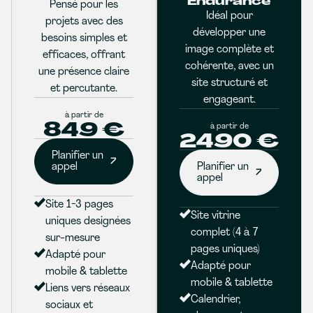
Endurance
Pensé pour les
Idéal pour
projets avec des
développer une
besoins simples et
image complète et
efficaces, offrant
cohérente, avec un
une présence claire
site structuré et
et percutante.
engageant.
à partir de
849 €
à partir de
2490 €
Planifier un
appel
Planifier un
appel
Site 1-3 pages
Site vitrine
uniques designées
complet (4 à 7
sur-mesure
pages uniques)
Adapté pour
Adapté pour
mobile & tablette
mobile & tablette
Liens vers réseaux
Calendrier,
sociaux et