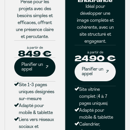
Endurance
Pensé pour les
Idéal pour
projets avec des
développer une
besoins simples et
image complète et
efficaces, offrant
cohérente, avec un
une présence claire
site structuré et
et percutante.
engageant.
à partir de
849 €
à partir de
2490 €
Planifier un
appel
Planifier un
appel
Site 1-3 pages
Site vitrine
uniques designées
complet (4 à 7
sur-mesure
pages uniques)
Adapté pour
Adapté pour
mobile & tablette
mobile & tablette
Liens vers réseaux
Calendrier,
sociaux et