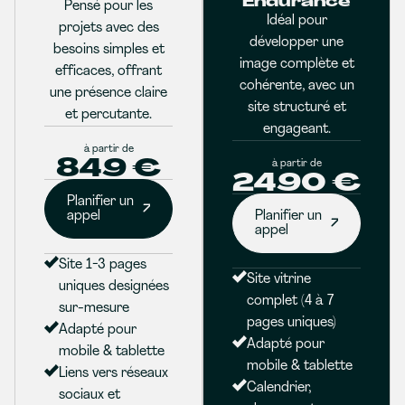
Endurance
Pensé pour les
Idéal pour
projets avec des
développer une
besoins simples et
image complète et
efficaces, offrant
cohérente, avec un
une présence claire
site structuré et
et percutante.
engageant.
à partir de
849 €
à partir de
2490 €
Planifier un
appel
Planifier un
appel
Site 1-3 pages
Site vitrine
uniques designées
complet (4 à 7
sur-mesure
pages uniques)
Adapté pour
Adapté pour
mobile & tablette
mobile & tablette
Liens vers réseaux
Calendrier,
sociaux et