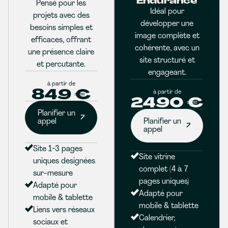
Endurance
Pensé pour les
Idéal pour
projets avec des
développer une
besoins simples et
image complète et
efficaces, offrant
cohérente, avec un
une présence claire
site structuré et
et percutante.
engageant.
à partir de
849 €
à partir de
2490 €
Planifier un
appel
Planifier un
appel
Site 1-3 pages
Site vitrine
uniques designées
complet (4 à 7
sur-mesure
pages uniques)
Adapté pour
Adapté pour
mobile & tablette
mobile & tablette
Liens vers réseaux
Calendrier,
sociaux et