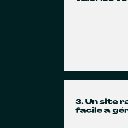
3. Un site 
facile à gé