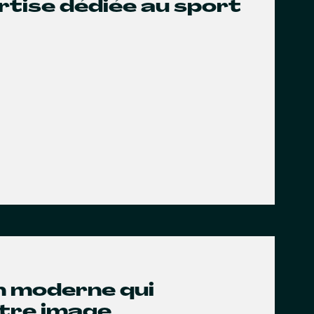
rtise dédiée au sport
gn moderne qui
otre image