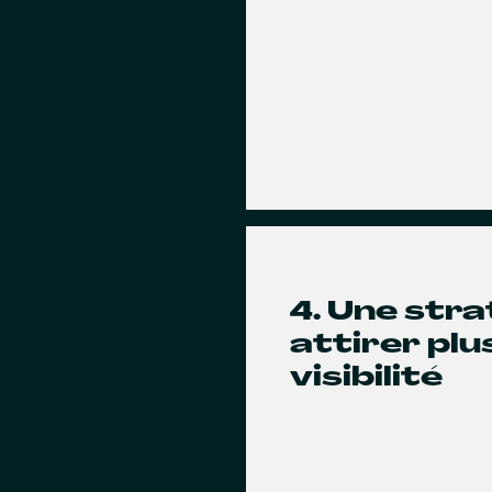
4. Une str
attirer pl
visibilité