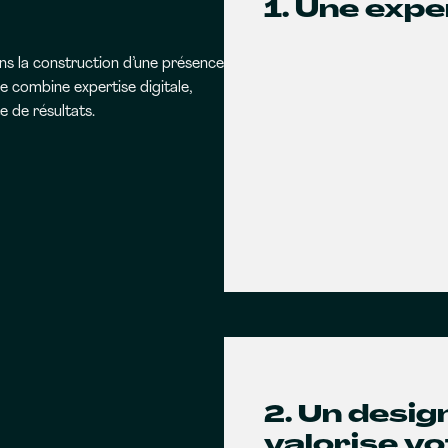
1. Une expe
s la construction d’une présence
 combine expertise digitale,
 de résultats.
2. Un desi
valorise v