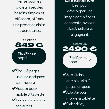
Endurance
Pensé pour les
Idéal pour
projets avec des
développer une
besoins simples et
image complète et
efficaces, offrant
cohérente, avec un
une présence claire
site structuré et
et percutante.
engageant.
à partir de
849 €
à partir de
2490 €
Planifier un
appel
Planifier un
appel
Site 1-3 pages
Site vitrine
uniques designées
complet (4 à 7
sur-mesure
pages uniques)
Adapté pour
Adapté pour
mobile & tablette
mobile & tablette
Liens vers réseaux
Calendrier,
sociaux et