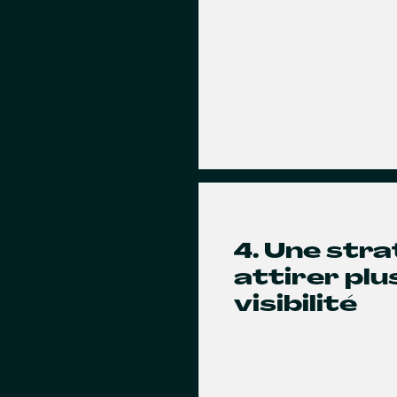
4. Une str
attirer pl
visibilité