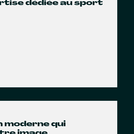
rtise dédiée au sport
gn moderne qui
otre image