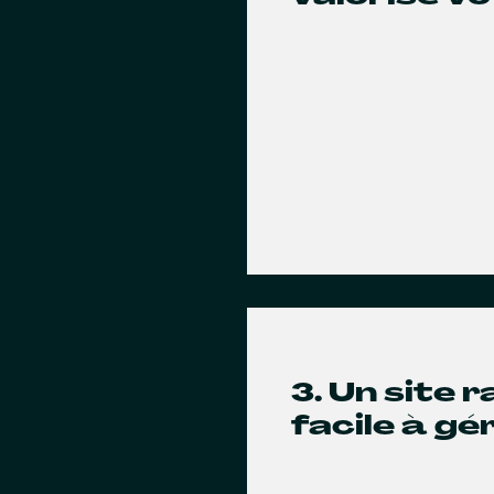
3. Un site 
facile à gé