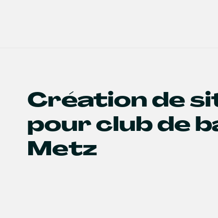
Création de s
pour club de b
Metz