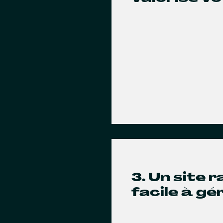
3. Un site 
facile à gé