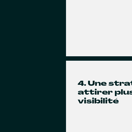
4. Une str
attirer pl
visibilité