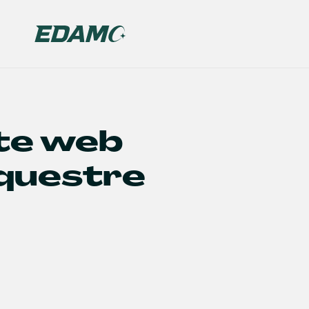
ite web
questre