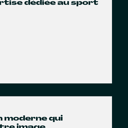
rtise dédiée au sport
gn moderne qui
otre image