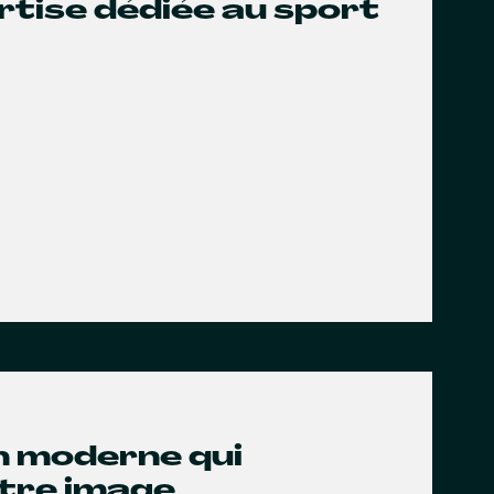
rtise dédiée au sport
gn moderne qui
otre image