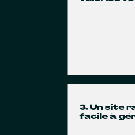
3. Un site 
facile à gé