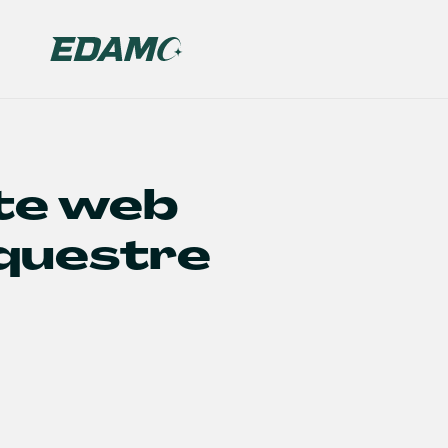
ite web
questre