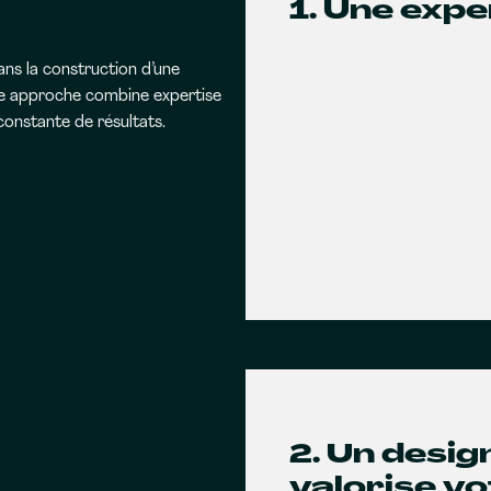
1. Une expe
ns la construction d’une
re approche combine expertise
onstante de résultats.
2. Un desi
valorise v