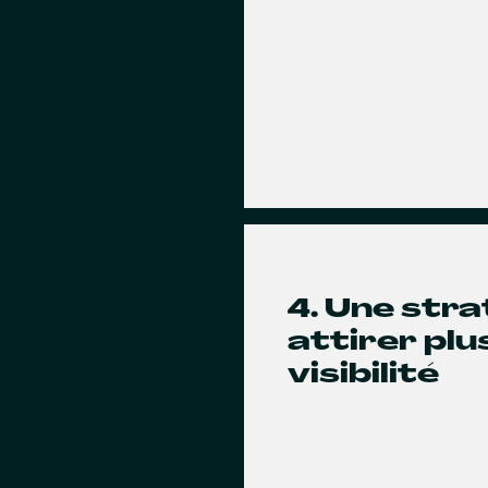
4. Une str
attirer pl
visibilité