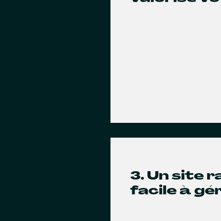
3. Un site 
facile à gé