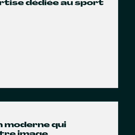
rtise dédiée au sport
gn moderne qui
otre image