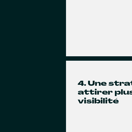
4. Une str
attirer pl
visibilité