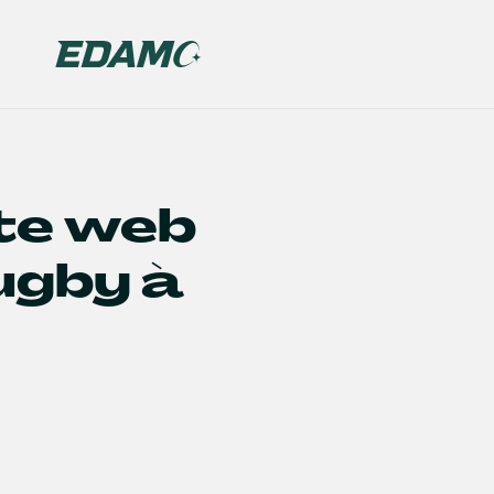
ite web
ugby à