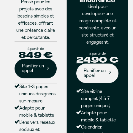
Endurance
Pensé pour les
Idéal pour
projets avec des
développer une
besoins simples et
image complète et
efficaces, offrant
cohérente, avec un
une présence claire
site structuré et
et percutante.
engageant.
à partir de
849 €
à partir de
2490 €
Planifier un
appel
Planifier un
appel
Site 1-3 pages
Site vitrine
uniques designées
complet (4 à 7
sur-mesure
pages uniques)
Adapté pour
Adapté pour
mobile & tablette
mobile & tablette
Liens vers réseaux
Calendrier,
sociaux et