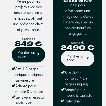
Endurance
Pensé pour les
Idéal pour
projets avec des
développer une
besoins simples et
image complète et
efficaces, offrant
cohérente, avec un
une présence claire
site structuré et
et percutante.
engageant.
à partir de
849 €
à partir de
2490 €
Planifier un
appel
Planifier un
appel
Site 1-3 pages
Site vitrine
uniques designées
complet (4 à 7
sur-mesure
pages uniques)
Adapté pour
Adapté pour
mobile & tablette
mobile & tablette
Liens vers réseaux
Calendrier,
sociaux et