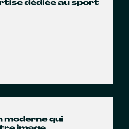
rtise dédiée au sport
gn moderne qui
otre image