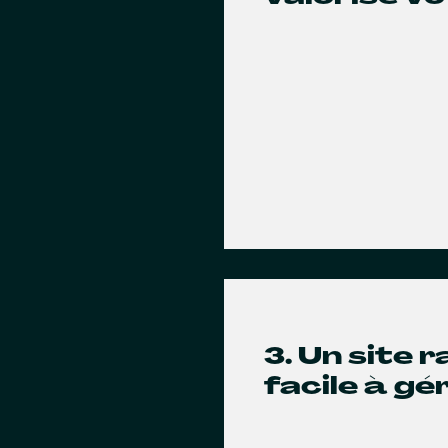
3. Un site 
facile à gé