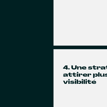
4. Une str
attirer pl
visibilité